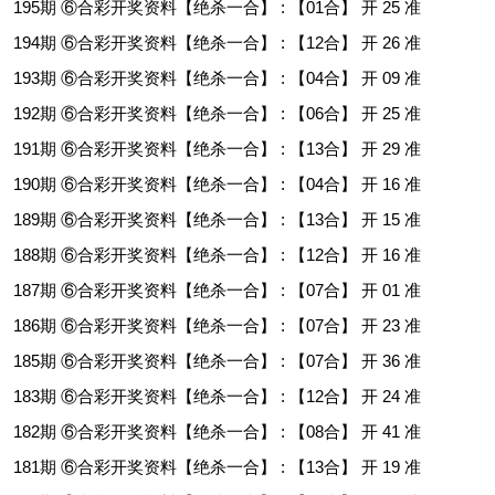
195期 ⑥合彩开奖资料【绝杀一合】 : 【01合】 开 25 准
194期 ⑥合彩开奖资料【绝杀一合】 : 【12合】 开 26 准
193期 ⑥合彩开奖资料【绝杀一合】 : 【04合】 开 09 准
192期 ⑥合彩开奖资料【绝杀一合】 : 【06合】 开 25 准
191期 ⑥合彩开奖资料【绝杀一合】 : 【13合】 开 29 准
190期 ⑥合彩开奖资料【绝杀一合】 : 【04合】 开 16 准
189期 ⑥合彩开奖资料【绝杀一合】 : 【13合】 开 15 准
188期 ⑥合彩开奖资料【绝杀一合】 : 【12合】 开 16 准
187期 ⑥合彩开奖资料【绝杀一合】 : 【07合】 开 01 准
186期 ⑥合彩开奖资料【绝杀一合】 : 【07合】 开 23 准
185期 ⑥合彩开奖资料【绝杀一合】 : 【07合】 开 36 准
183期 ⑥合彩开奖资料【绝杀一合】 : 【12合】 开 24 准
182期 ⑥合彩开奖资料【绝杀一合】 : 【08合】 开 41 准
181期 ⑥合彩开奖资料【绝杀一合】 : 【13合】 开 19 准