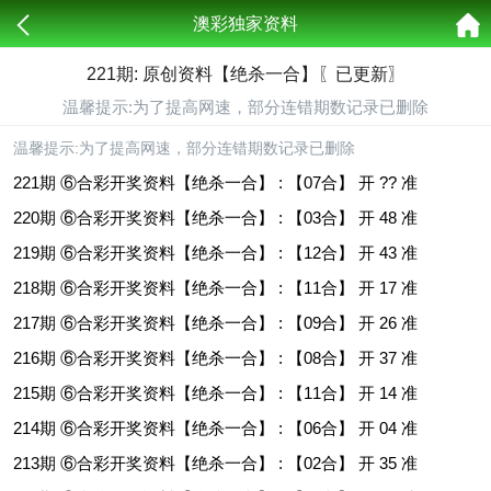
澳彩独家资料
221期: 原创资料【绝杀一合】〖已更新〗
温馨提示:为了提高网速，部分连错期数记录已删除
温馨提示:为了提高网速，部分连错期数记录已删除
221期 ⑥合彩开奖资料【绝杀一合】 : 【07合】 开 ?? 准
220期 ⑥合彩开奖资料【绝杀一合】 : 【03合】 开 48 准
219期 ⑥合彩开奖资料【绝杀一合】 : 【12合】 开 43 准
218期 ⑥合彩开奖资料【绝杀一合】 : 【11合】 开 17 准
217期 ⑥合彩开奖资料【绝杀一合】 : 【09合】 开 26 准
216期 ⑥合彩开奖资料【绝杀一合】 : 【08合】 开 37 准
215期 ⑥合彩开奖资料【绝杀一合】 : 【11合】 开 14 准
214期 ⑥合彩开奖资料【绝杀一合】 : 【06合】 开 04 准
213期 ⑥合彩开奖资料【绝杀一合】 : 【02合】 开 35 准