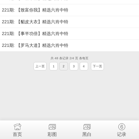
221期: 【致富你我】精选六肖中特
221期: 【貂皮大衣】精选六肖中特
221期: 【事半功倍】精选六肖中特
221期: 【罗马大道】精选六肖中特
共 48 条记录 2/4 页 条每页
上一页
1
2
3
4
下一页
首页
彩图
黑白
记录