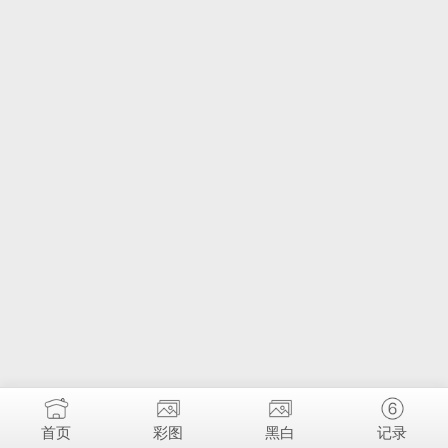
首页
彩图
黑白
记录