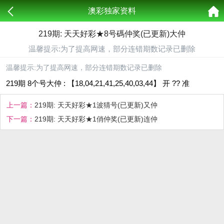
澳彩独家资料
219期: 天天好彩★8号碼仲奖(已更新)大仲
温馨提示:为了提高网速，部分连错期数记录已删除
温馨提示:为了提高网速，部分连错期数记录已删除
219期 8个号大仲 : 【18,04,21,41,25,40,03,44】 开 ?? 准
上一篇：
219期: 天天好彩★1波猜号(已更新)又仲
下一篇：
219期: 天天好彩★1俏仲奖(已更新)连仲