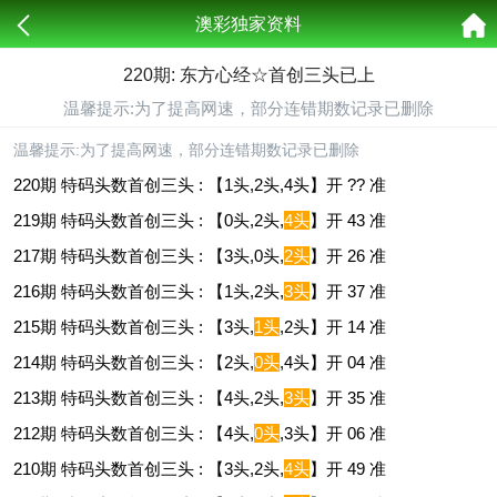
澳彩独家资料
220期: 东方心经☆首创三头已上
温馨提示:为了提高网速，部分连错期数记录已删除
温馨提示:为了提高网速，部分连错期数记录已删除
220期 特码头数首创三头 : 【1头,2头,4头】开 ?? 准
219期 特码头数首创三头 : 【0头,2头,
4头
】开 43 准
217期 特码头数首创三头 : 【3头,0头,
2头
】开 26 准
216期 特码头数首创三头 : 【1头,2头,
3头
】开 37 准
215期 特码头数首创三头 : 【3头,
1头
,2头】开 14 准
214期 特码头数首创三头 : 【2头,
0头
,4头】开 04 准
213期 特码头数首创三头 : 【4头,2头,
3头
】开 35 准
212期 特码头数首创三头 : 【4头,
0头
,3头】开 06 准
210期 特码头数首创三头 : 【3头,2头,
4头
】开 49 准