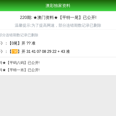
澳彩独家资料
220期: ★澳门资料★【平特一尾】已公开!
温馨提示:为了提高网速，部分连错期数记录已删除
部分连错期数记录已删除
 : 【0尾】开 ?? 准
》 : 【
7尾
】开 31 41 07 08 29 22 + 43 准
资料★【平码八码】已公开!
资料★【平特一肖】已公开!