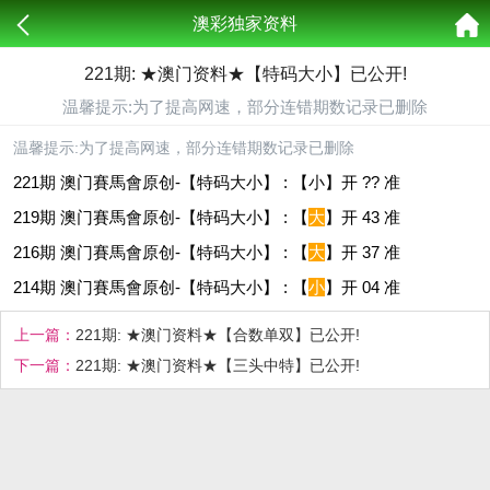
澳彩独家资料
221期: ★澳门资料★【特码大小】已公开!
温馨提示:为了提高网速，部分连错期数记录已删除
温馨提示:为了提高网速，部分连错期数记录已删除
221期 澳门賽馬會原创-【特码大小】 : 【小】开 ?? 准
219期 澳门賽馬會原创-【特码大小】 : 【
大
】开 43 准
216期 澳门賽馬會原创-【特码大小】 : 【
大
】开 37 准
214期 澳门賽馬會原创-【特码大小】 : 【
小
】开 04 准
上一篇：
221期: ★澳门资料★【合数单双】已公开!
下一篇：
221期: ★澳门资料★【三头中特】已公开!