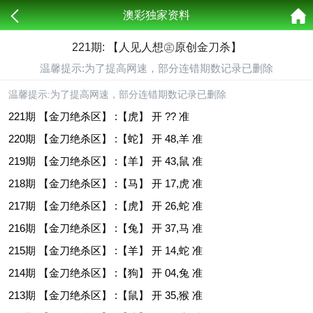
澳彩独家资料
221期: 【人见人想㊣原创金刀杀】
温馨提示:为了提高网速，部分连错期数记录已删除
温馨提示:为了提高网速，部分连错期数记录已删除
221期 【金刀绝杀区】 :【虎】 开 ?? 准
220期 【金刀绝杀区】 :【蛇】 开 48,羊 准
219期 【金刀绝杀区】 :【羊】 开 43,鼠 准
218期 【金刀绝杀区】 :【马】 开 17,虎 准
217期 【金刀绝杀区】 :【虎】 开 26,蛇 准
216期 【金刀绝杀区】 :【兔】 开 37,马 准
215期 【金刀绝杀区】 :【羊】 开 14,蛇 准
214期 【金刀绝杀区】 :【狗】 开 04,兔 准
213期 【金刀绝杀区】 :【鼠】 开 35,猴 准