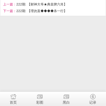
上一篇：
222期: 【财神大爷★典皇牌六肖】
下一篇：
222期: 【理勿直◆◆◆◆杀一行】
首页
彩图
黑白
记录