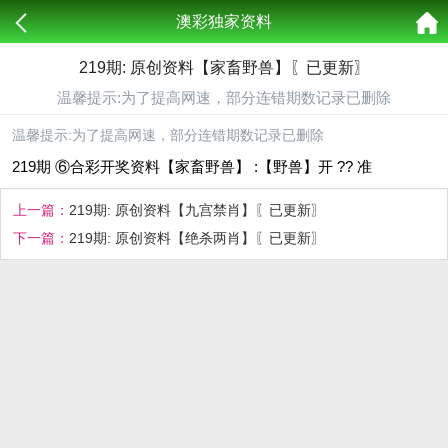
澳彩独家资料
219期: 原创资料【家畜野兽】〖已更新〗
温馨提示:为了提高网速，部分连错期数记录已删除
温馨提示:为了提高网速，部分连错期数记录已删除
219期 ⑥合彩开奖资料【家畜野兽】 :【野兽】开 ?? 准
上一篇：
219期: 原创资料【九宫禁肖】〖已更新〗
下一篇：
219期: 原创资料【绝杀两肖】〖已更新〗