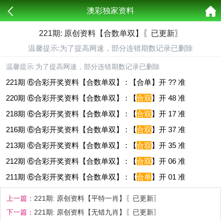
澳彩独家资料
221期: 原创资料【合数单双】〖已更新〗
温馨提示:为了提高网速，部分连错期数记录已删除
温馨提示:为了提高网速，部分连错期数记录已删除
221期 ⑥合彩开奖资料【合数单双】 : 【合单】开 ?? 准
220期 ⑥合彩开奖资料【合数单双】 : 【
合双
】开 48 准
218期 ⑥合彩开奖资料【合数单双】 : 【
合双
】开 17 准
216期 ⑥合彩开奖资料【合数单双】 : 【
合双
】开 37 准
213期 ⑥合彩开奖资料【合数单双】 : 【
合双
】开 35 准
212期 ⑥合彩开奖资料【合数单双】 : 【
合双
】开 06 准
211期 ⑥合彩开奖资料【合数单双】 : 【
合单
】开 01 准
上一篇：
221期: 原创资料【平特一肖】〖已更新〗
下一篇：
221期: 原创资料【无错九肖】〖已更新〗