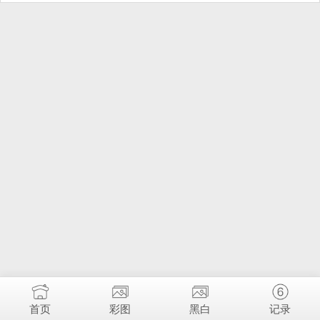
首页
彩图
黑白
记录