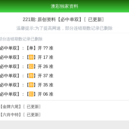
澳彩独家资料
221期: 原创资料【必中单双】〖已更新〗
温馨提示:为了提高网速，部分连错期数记录已删除
部分连错期数记录已删除
中单双】 : 【单】开 ?? 准
必中单双】 : 【
单
】开 17 准
必中单双】 : 【
双
】开 26 准
必中单双】 : 【
单
】开 37 准
必中单双】 : 【
单
】开 35 准
必中单双】 : 【
双
】开 06 准
资料【金牌六尾】〖已更新〗
资料【六肖中特】〖已更新〗