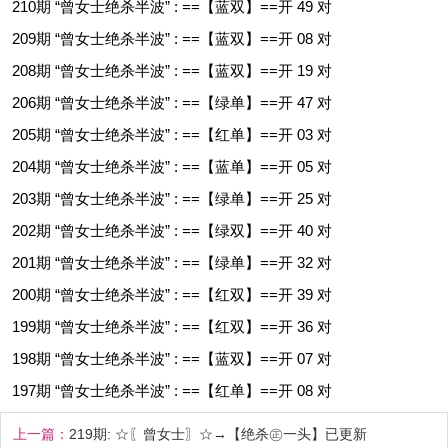
210期 “曾女士绝杀半波” : ==【蓝双】==开 49 对
209期 “曾女士绝杀半波” : ==【蓝双】==开 08 对
208期 “曾女士绝杀半波” : ==【蓝双】==开 19 对
206期 “曾女士绝杀半波” : ==【绿单】==开 47 对
205期 “曾女士绝杀半波” : ==【红单】==开 03 对
204期 “曾女士绝杀半波” : ==【蓝单】==开 05 对
203期 “曾女士绝杀半波” : ==【绿单】==开 25 对
202期 “曾女士绝杀半波” : ==【绿双】==开 40 对
201期 “曾女士绝杀半波” : ==【绿单】==开 32 对
200期 “曾女士绝杀半波” : ==【红双】==开 39 对
199期 “曾女士绝杀半波” : ==【红双】==开 36 对
198期 “曾女士绝杀半波” : ==【蓝双】==开 07 对
197期 “曾女士绝杀半波” : ==【红单】==开 08 对
上一篇：
219期: ☆〖曾女士〗☆→【绝杀㊣一头】已更新